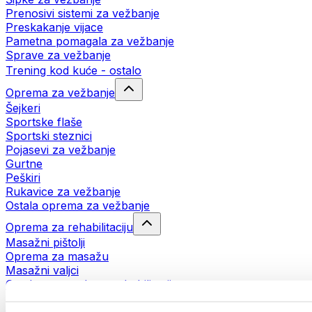
Prenosivi sistemi za vežbanje
Preskakanje vijace
Pametna pomagala za vežbanje
Sprave za vežbanje
Trening kod kuće - ostalo
Oprema za vežbanje
Šejkeri
Sportske flaše
Sportski steznici
Pojasevi za vežbanje
Gurtne
Peškiri
Rukavice za vežbanje
Ostala oprema za vežbanje
Oprema za rehabilitaciju
Masažni pištolji
Oprema za masažu
Masažni valjci
Ostala pomagala za rehabilitaciju
Torbe i rančevi