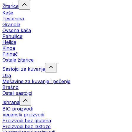
Žitarice
Kaše
Testenina
Granola
Ovsena kaša
Pahuljice
Heljda
Kinoa
Pirinač
Ostale žitarice
Sastojci za kuvanje
Ulja
Mešavine za kuvanje i pečenje
Brašno
Ostali sastojci
Ishrana
BIO proizvodi
Veganski proizvodi
Proizvodi bez glutena
Proizvodi bez laktoze