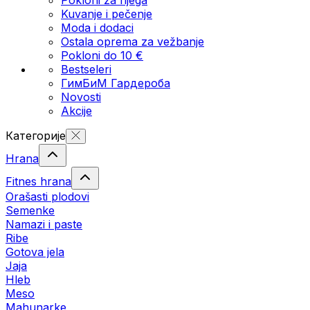
Kuvanje i pečenje
Moda i dodaci
Ostala oprema za vežbanje
Pokloni do 10 €
Bestseleri
ГимБиМ Гардeробa
Novosti
Akcije
Категорије
Hrana
Fitnes hrana
Orašasti plodovi
Semenke
Namazi i paste
Ribe
Gotova jela
Јаја
Hleb
Meso
Mahunarke