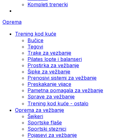
Kompleti trenerki
Oprema
Trening kod kuće
Bučice
Tegovi
Trake za vezbanje
Pilates lopte i balanseri
Prostirka za vežbanje
Šipke za vežbanje
Prenosivi sistemi za vežbanje
Preskakanje vijace
Pametna pomagala za vežbanje
Sprave za vežbanje
Trening kod kuće - ostalo
Oprema za vežbanje
Šejkeri
Sportske flaše
Sportski steznici
Pojasevi za vežbanje