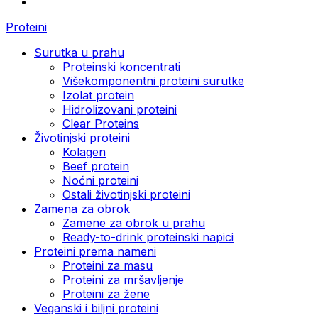
Proteini
Surutka u prahu
Proteinski koncentrati
Višekomponentni proteini surutke
Izolat protein
Hidrolizovani proteini
Clear Proteins
Životinjski proteini
Kolagen
Beef protein
Noćni proteini
Ostali životinjski proteini
Zamena za obrok
Zamene za obrok u prahu
Ready-to-drink proteinski napici
Proteini prema nameni
Proteini za masu
Proteini za mršavljenje
Proteini za žene
Veganski i biljni proteini