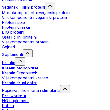
Veganski i biljni proteini
Monokomponentni veganski proteini
Višekomponentni veganski proteini
Proteini soje
Proteini graška
BIO proteini
Ostali biljni proteini
Višekomponentni proteini
Gejneri
Suplementi
Kreatin
Kreatin Monohidrat
Kreatin Creapure®
Višekomponentni kreatin
Kreatin drugi oblici
Pojačivači hormona i stimulansi
Pre-workout
NO suplementi
Kofein