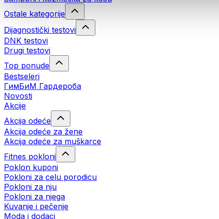
Ostale kategorije
Dijagnostički testovi
DNK testovi
Drugi testovi
Top ponude
Bestseleri
ГимБиМ Гардeробa
Novosti
Akcije
Akcija odeće
Akcija odeće za žene
Akcija odeće za muškarce
Fitnes pokloni
Poklon kuponi
Pokloni za celu porodicu
Pokloni za nju
Pokloni za njega
Kuvanje i pečenje
Moda i dodaci