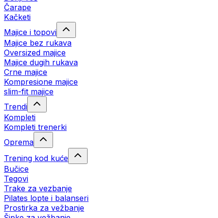
Čarape
Kačketi
Majice i topovi
Majice bez rukava
Oversized majice
Majice dugih rukava
Crne majice
Kompresione majice
slim-fit majice
Trendi
Kompleti
Kompleti trenerki
Oprema
Trening kod kuće
Bučice
Tegovi
Trake za vezbanje
Pilates lopte i balanseri
Prostirka za vežbanje
Šipke za vežbanje