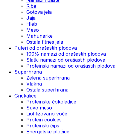
Ribe
Gotova jela
Јаја
Hleb
Meso
Mahunarke
Ostala fitnes jela
Puteri od orašastih plodova
100% namazi od orašastih plodova
Slatki namazi od orašastih plodova
Proteinski namazi od orašastih plodova
Superhrana
Zelena superhrana
Vlakna
Ostala superhrana
Grickalice
Proteinske čokoladice
Suvo meso
Liofilizovano voće
Protein cookies
Proteinski čips
Energetske pločice