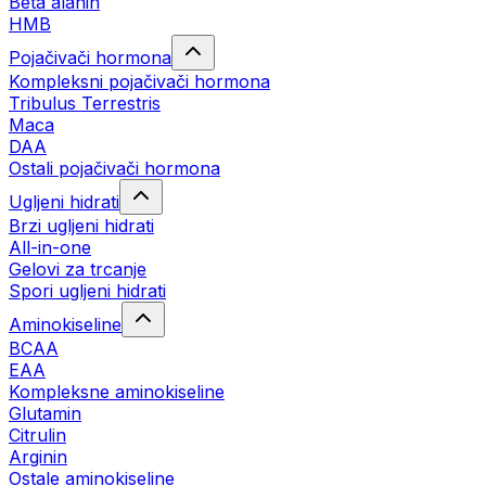
Beta alanin
HMB
Pojačivači hormona
Kompleksni pojačivači hormona
Tribulus Terrestris
Maca
DAA
Ostali pojačivači hormona
Ugljeni hidrati
Brzi ugljeni hidrati
All-in-one
Gelovi za trcanje
Spori ugljeni hidrati
Aminokiseline
BCAA
ЕАА
Kompleksne aminokiseline
Glutamin
Citrulin
Arginin
Ostale aminokiseline