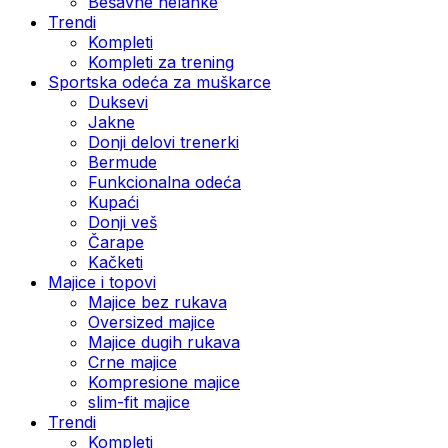
Bešavne helanke
Trendi
Kompleti
Kompleti za trening
Sportska odeća za muškarce
Duksevi
Jakne
Donji delovi trenerki
Bermude
Funkcionalna odeća
Kupaći
Donji veš
Čarape
Kačketi
Majice i topovi
Majice bez rukava
Oversized majice
Majice dugih rukava
Crne majice
Kompresione majice
slim-fit majice
Trendi
Kompleti