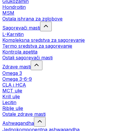
Glukozamin
Hondroitin
MSM
Ostala ishrana za zglobove
Sagorevači masti
L-Karnitin
Kompleksna sredstva za sagorevanje
Termo sredstva za sagorevanje
Kontrola apetita
Ostali sagorevači masti
Zdrave masti
Omega 3
Omega 3-6-9
CLA i HCA
MCT ulje
Krill ulje
Lecitin
Riblje ulje
Ostale zdrave masti
Ashwagandha
Jednokomponentna ashwagandha