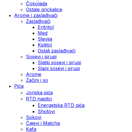
Čokolada
Ostale grickalice
Arome i zaslađivači
Zaslađivači
Eritritol
Med
Stevija
Ksilitol
Ostali zaslađivači
Sosevi i sirupi
Slatki sosevi i sirupi
Slani sosevi i sirupi
Arome
Začini i so
Pića
Jonska pića
RTD napitci
Energetska RTD pića
Shotovi
Sokovi
Čajevi i Matcha
Kafa