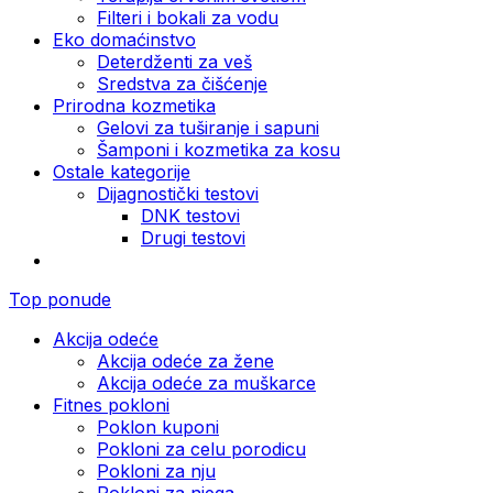
Filteri i bokali za vodu
Eko domaćinstvo
Deterdženti za veš
Sredstva za čišćenje
Prirodna kozmetika
Gelovi za tuširanje i sapuni
Šamponi i kozmetika za kosu
Ostale kategorije
Dijagnostički testovi
DNK testovi
Drugi testovi
Top ponude
Akcija odeće
Akcija odeće za žene
Akcija odeće za muškarce
Fitnes pokloni
Poklon kuponi
Pokloni za celu porodicu
Pokloni za nju
Pokloni za njega