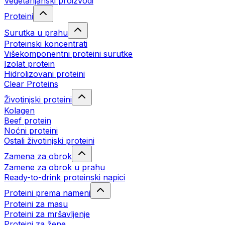
Vegetarijanski proizvodi
Proteini
Surutka u prahu
Proteinski koncentrati
Višekomponentni proteini surutke
Izolat protein
Hidrolizovani proteini
Clear Proteins
Životinjski proteini
Kolagen
Beef protein
Noćni proteini
Ostali životinjski proteini
Zamena za obrok
Zamene za obrok u prahu
Ready-to-drink proteinski napici
Proteini prema nameni
Proteini za masu
Proteini za mršavljenje
Proteini za žene