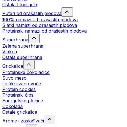
Ostala fitnes jela
Puteri od orašastih plodova
100% namazi od orašastih plodova
Slatki namazi od orašastih plodova
Proteinski namazi od orašastih plodova
Superhrana
Zelena superhrana
Vlakna
Ostala superhrana
Grickalice
Proteinske čokoladice
Suvo meso
Liofilizovano voće
Protein cookies
Proteinski čips
Energetske pločice
Čokolada
Ostale grickalice
Arome i zaslađivači