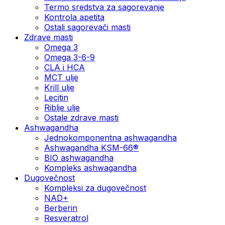
Termo sredstva za sagorevanje
Kontrola apetita
Ostali sagorevači masti
Zdrave masti
Omega 3
Omega 3-6-9
CLA i HCA
MCT ulje
Krill ulje
Lecitin
Riblje ulje
Ostale zdrave masti
Ashwagandha
Jednokomponentna ashwagandha
Ashwagandha KSM-66®
BIO ashwagandha
Kompleks ashwagandha
Dugovečnost
Kompleksi za dugovečnost
NAD+
Berberin
Resveratrol