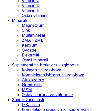
Vitamin C
Vitamin D
Vitamin E
Ostali vitamini
Minerali
Magnezijum
Cink
Multimineral
ZMA I ZMB
Kalcijum
Gvožđe
Elektroliti
Ostali minerali
Suplementi za hrskavicu i zglobove
Kolagen za zglobove
Kompleksna ishrana za zglobove
Glukozamin
Hondroitin
MSM
Ostala ishrana za zglobove
Sagorevači masti
L-Karnitin
Kompleksna sredstva za sagorevanje