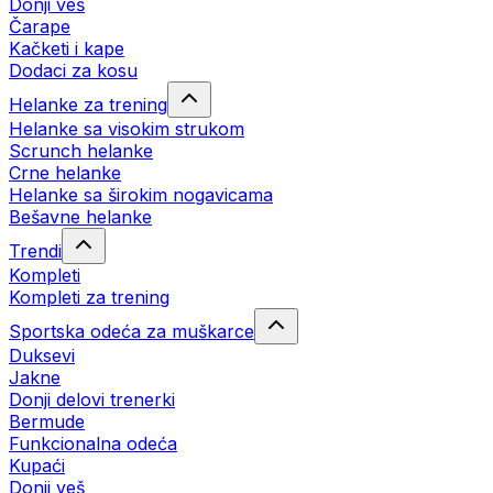
Donji veš
Čarape
Kačketi i kape
Dodaci za kosu
Helanke za trening
Helanke sa visokim strukom
Scrunch helanke
Crne helanke
Helanke sa širokim nogavicama
Bešavne helanke
Trendi
Kompleti
Kompleti za trening
Sportska odeća za muškarce
Duksevi
Jakne
Donji delovi trenerki
Bermude
Funkcionalna odeća
Kupaći
Donji veš