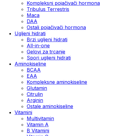
Kompleksni pojačivači hormona
Tribulus Terrestris
Maca
DAA
Ostali pojačivači hormona
Ugljeni hidrati
Brzi ugljeni hidrati
All-in-one
Gelovi za trcanje
Spori ugljeni hidrati
Aminokiseline
BCAA
ЕАА
Kompleksne aminokiseline
Glutamin
Citrulin
Arginin
Ostale aminokiseline
Vitamini
Multivitamin
Vitamin A
B Vitamini