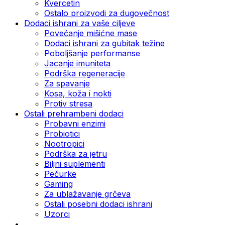
Kvercetin
Ostalo proizvodi za dugovečnost
Dodaci ishrani za vaše ciljeve
Povećanje mišićne mase
Dodaci ishrani za gubitak težine
Poboljšanje performanse
Jacanje imuniteta
Podrška regeneracije
Za spavanje
Kosa, koža i nokti
Protiv stresa
Ostali prehrambeni dodaci
Probavni enzimi
Probiotici
Nootropici
Podrška za jetru
Biljni suplementi
Pečurke
Gaming
Za ublažavanje grčeva
Ostali posebni dodaci ishrani
Uzorci