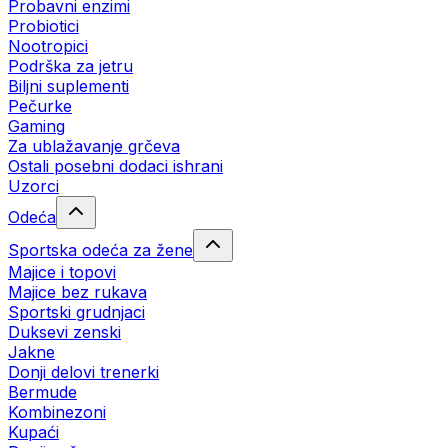
Probavni enzimi
Probiotici
Nootropici
Podrška za jetru
Biljni suplementi
Pečurke
Gaming
Za ublažavanje grčeva
Ostali posebni dodaci ishrani
Uzorci
Odeća
Sportska odeća za žene
Majice i topovi
Majice bez rukava
Sportski grudnjaci
Duksevi zenski
Jakne
Donji delovi trenerki
Bermude
Kombinezoni
Kupaći