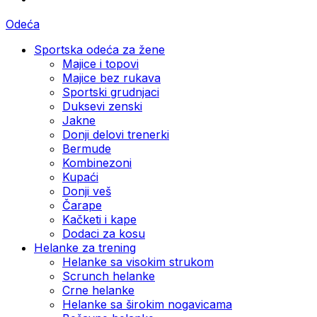
Odeća
Sportska odeća za žene
Majice i topovi
Majice bez rukava
Sportski grudnjaci
Duksevi zenski
Jakne
Donji delovi trenerki
Bermude
Kombinezoni
Kupaći
Donji veš
Čarape
Kačketi i kape
Dodaci za kosu
Helanke za trening
Helanke sa visokim strukom
Scrunch helanke
Crne helanke
Helanke sa širokim nogavicama