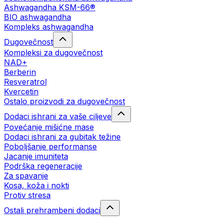
Ashwagandha KSM-66®
BIO ashwagandha
Kompleks ashwagandha
Dugovečnost
Kompleksi za dugovečnost
NAD+
Berberin
Resveratrol
Kvercetin
Ostalo proizvodi za dugovečnost
Dodaci ishrani za vaše ciljeve
Povećanje mišićne mase
Dodaci ishrani za gubitak težine
Poboljšanje performanse
Jacanje imuniteta
Podrška regeneracije
Za spavanje
Kosa, koža i nokti
Protiv stresa
Ostali prehrambeni dodaci