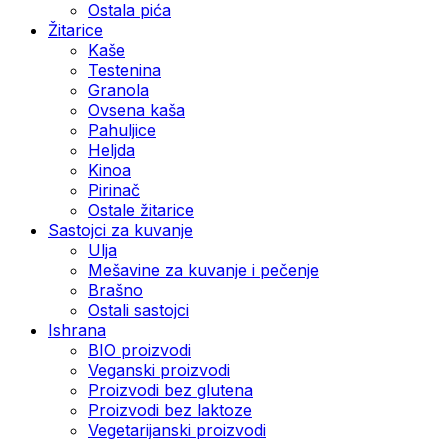
Ostala pića
Žitarice
Kaše
Testenina
Granola
Ovsena kaša
Pahuljice
Heljda
Kinoa
Pirinač
Ostale žitarice
Sastojci za kuvanje
Ulja
Mešavine za kuvanje i pečenje
Brašno
Ostali sastojci
Ishrana
BIO proizvodi
Veganski proizvodi
Proizvodi bez glutena
Proizvodi bez laktoze
Vegetarijanski proizvodi