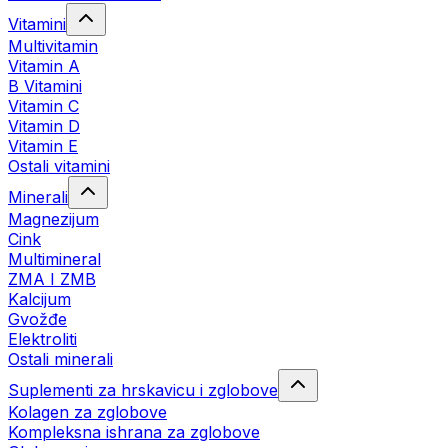
Vitamini
Multivitamin
Vitamin A
B Vitamini
Vitamin C
Vitamin D
Vitamin E
Ostali vitamini
Minerali
Magnezijum
Cink
Multimineral
ZMA I ZMB
Kalcijum
Gvožđe
Elektroliti
Ostali minerali
Suplementi za hrskavicu i zglobove
Kolagen za zglobove
Kompleksna ishrana za zglobove