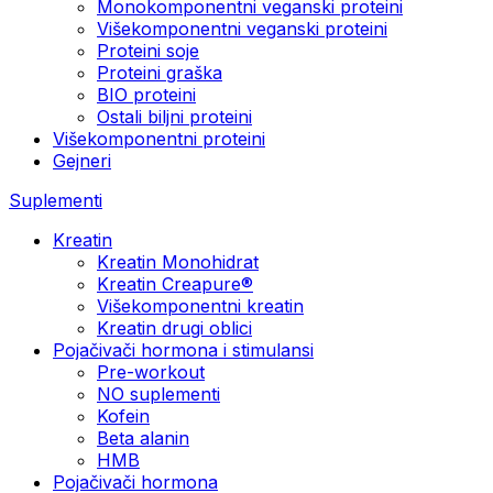
Monokomponentni veganski proteini
Višekomponentni veganski proteini
Proteini soje
Proteini graška
BIO proteini
Ostali biljni proteini
Višekomponentni proteini
Gejneri
Suplementi
Kreatin
Kreatin Monohidrat
Kreatin Creapure®
Višekomponentni kreatin
Kreatin drugi oblici
Pojačivači hormona i stimulansi
Pre-workout
NO suplementi
Kofein
Beta alanin
HMB
Pojačivači hormona