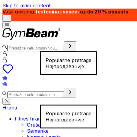
Skip to main content
Vaša omiljena
testenina i sosevi
uz do 20 % popusta
Popularne pretrage
Најпродаваније
Hrana
Popularne pretrage
Fitnes hrana
Најпродаваније
Orašasti plodovi
Semenke
Namazi i paste