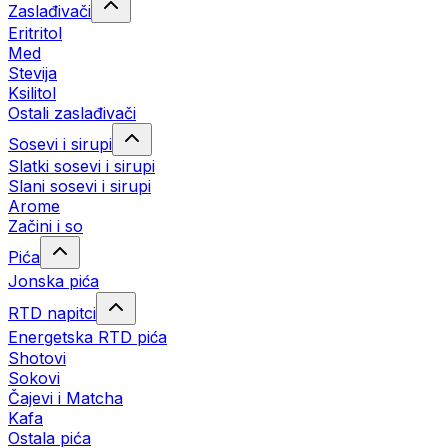
Zaslađivači
Eritritol
Med
Stevija
Ksilitol
Ostali zaslađivači
Sosevi i sirupi
Slatki sosevi i sirupi
Slani sosevi i sirupi
Arome
Začini i so
Pića
Jonska pića
RTD napitci
Energetska RTD pića
Shotovi
Sokovi
Čajevi i Matcha
Kafa
Ostala pića