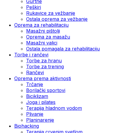
Gurtne
Peškiri
Rukavice za vežbanje
Ostala oprema za vežbanje
Oprema za rehabilitaciju
Masažni pištolji
Oprema za masažu
Masažni valjci
Ostala pomagala za rehabilitaciju
Torbe i rančevi
Torbe za hranu
Torbe za trening
Rančevi
Oprema prema aktivnosti
Trčanje
Borilački sportovi
Biciklizam
Joga i pilates
Terapija hladnom vodom
Plivanje
Planinarenje
Biohacking
Terapija crvenim svetlom