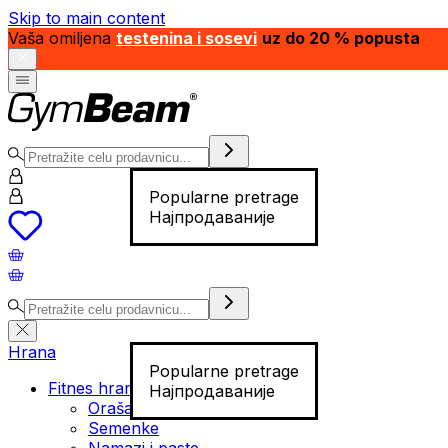
Skip to main content
Vaša omiljena
testenina i sosevi
uz do 20 % popusta
Popularne pretrage
Најпродаваније
Hrana
Popularne pretrage
Fitnes hrana
Најпродаваније
Orašasti plodovi
Semenke
Namazi i paste