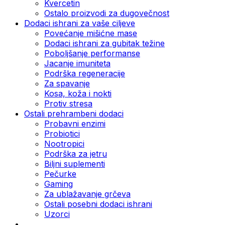
Kvercetin
Ostalo proizvodi za dugovečnost
Dodaci ishrani za vaše ciljeve
Povećanje mišićne mase
Dodaci ishrani za gubitak težine
Poboljšanje performanse
Jacanje imuniteta
Podrška regeneracije
Za spavanje
Kosa, koža i nokti
Protiv stresa
Ostali prehrambeni dodaci
Probavni enzimi
Probiotici
Nootropici
Podrška za jetru
Biljni suplementi
Pečurke
Gaming
Za ublažavanje grčeva
Ostali posebni dodaci ishrani
Uzorci