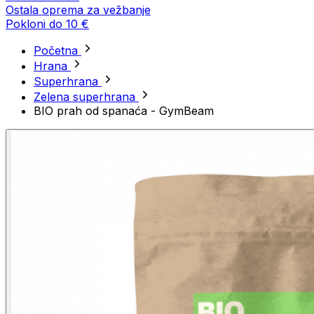
Ostala oprema za vežbanje
Pokloni do 10 €
Početna
Hrana
Superhrana
Zelena superhrana
BIO prah od spanaća - GymBeam