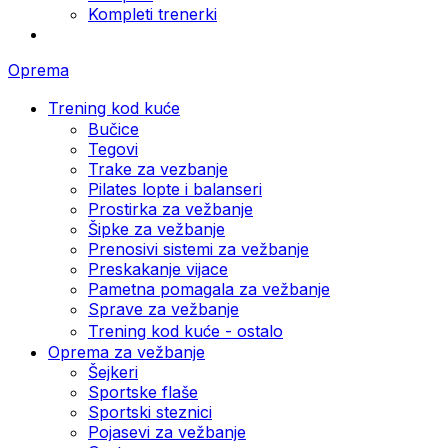
Kompleti trenerki
Oprema
Trening kod kuće
Bučice
Tegovi
Trake za vezbanje
Pilates lopte i balanseri
Prostirka za vežbanje
Šipke za vežbanje
Prenosivi sistemi za vežbanje
Preskakanje vijace
Pametna pomagala za vežbanje
Sprave za vežbanje
Trening kod kuće - ostalo
Oprema za vežbanje
Šejkeri
Sportske flaše
Sportski steznici
Pojasevi za vežbanje