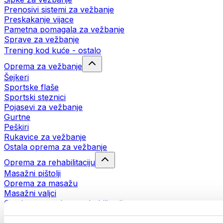
Prenosivi sistemi za vežbanje
Preskakanje vijace
Pametna pomagala za vežbanje
Sprave za vežbanje
Trening kod kuće - ostalo
Oprema za vežbanje
Šejkeri
Sportske flaše
Sportski steznici
Pojasevi za vežbanje
Gurtne
Peškiri
Rukavice za vežbanje
Ostala oprema za vežbanje
Oprema za rehabilitaciju
Masažni pištolji
Oprema za masažu
Masažni valjci
Ostala pomagala za rehabilitaciju
Torbe i rančevi