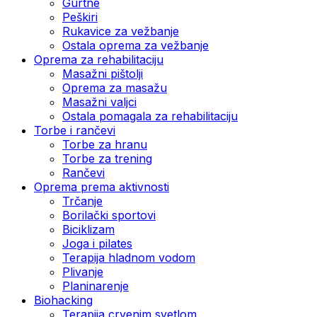
Gurtne
Peškiri
Rukavice za vežbanje
Ostala oprema za vežbanje
Oprema za rehabilitaciju
Masažni pištolji
Oprema za masažu
Masažni valjci
Ostala pomagala za rehabilitaciju
Torbe i rančevi
Torbe za hranu
Torbe za trening
Rančevi
Oprema prema aktivnosti
Trčanje
Borilački sportovi
Biciklizam
Joga i pilates
Terapija hladnom vodom
Plivanje
Planinarenje
Biohacking
Terapija crvenim svetlom