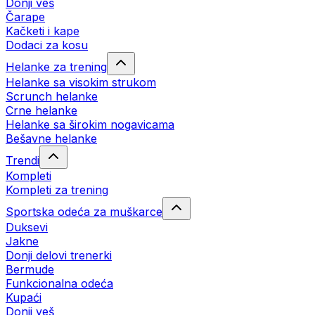
Donji veš
Čarape
Kačketi i kape
Dodaci za kosu
Helanke za trening
Helanke sa visokim strukom
Scrunch helanke
Crne helanke
Helanke sa širokim nogavicama
Bešavne helanke
Trendi
Kompleti
Kompleti za trening
Sportska odeća za muškarce
Duksevi
Jakne
Donji delovi trenerki
Bermude
Funkcionalna odeća
Kupaći
Donji veš