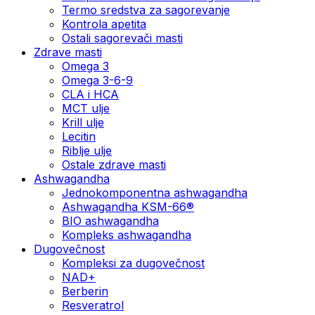
Termo sredstva za sagorevanje
Kontrola apetita
Ostali sagorevači masti
Zdrave masti
Omega 3
Omega 3-6-9
CLA i HCA
MCT ulje
Krill ulje
Lecitin
Riblje ulje
Ostale zdrave masti
Ashwagandha
Jednokomponentna ashwagandha
Ashwagandha KSM-66®
BIO ashwagandha
Kompleks ashwagandha
Dugovečnost
Kompleksi za dugovečnost
NAD+
Berberin
Resveratrol