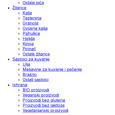
Ostala pića
Žitarice
Kaše
Testenina
Granola
Ovsena kaša
Pahuljice
Heljda
Kinoa
Pirinač
Ostale žitarice
Sastojci za kuvanje
Ulja
Mešavine za kuvanje i pečenje
Brašno
Ostali sastojci
Ishrana
BIO proizvodi
Veganski proizvodi
Proizvodi bez glutena
Proizvodi bez laktoze
Vegetarijanski proizvodi