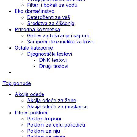
Filteri i bokali za vodu
Eko domaćinstvo
Deterdženti za veš
Sredstva za čišćenje
Prirodna kozmetika
Gelovi za tuširanje i sapuni
Šamponi i kozmetika za kosu
Ostale kategorije
Dijagnostički testovi
DNK testovi
Drugi testovi
Top ponude
Akcija odeće
Akcija odeće za žene
Akcija odeće za muškarce
Fitnes pokloni
Poklon kuponi
Pokloni za celu porodicu
Pokloni za nju
Pokloni za njega