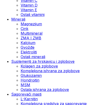
Vitamin C
Vitamin D
Vitamin E
Ostali vitamini
Minerali
Magnezijum
Cink
Multimineral
ZMA I ZMB
Kalcijum
Gvožđe
Elektroliti
Ostali minerali
Suplementi za hrskavicu i zglobove
Kolagen za zglobove
Kompleksna ishrana za zglobove
Glukozamin
Hondroitin
MSM
Ostala ishrana za zglobove
Sagorevači masti
L-Karnitin
Kompleksna sredstva za sagorevanje