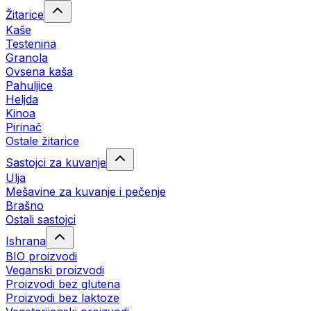
Žitarice
Kaše
Testenina
Granola
Ovsena kaša
Pahuljice
Heljda
Kinoa
Pirinač
Ostale žitarice
Sastojci za kuvanje
Ulja
Mešavine za kuvanje i pečenje
Brašno
Ostali sastojci
Ishrana
BIO proizvodi
Veganski proizvodi
Proizvodi bez glutena
Proizvodi bez laktoze