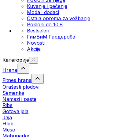
Kuvanje i pečenje
Moda i dodaci
Ostala oprema za vežbanje
Pokloni do 10 €
Bestseleri
ГимБиМ Гардeробa
Novosti
Akcije
Категорије
Hrana
Fitnes hrana
Orašasti plodovi
Semenke
Namazi i paste
Ribe
Gotova jela
Јаја
Hleb
Meso
Mahunarke