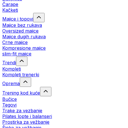
Čarape
Kačketi
Majice i topovi
Majice bez rukava
Oversized majice
Majice dugih rukava
Crne majice
Kompresione majice
slim-fit majice
Trendi
Kompleti
Kompleti trenerki
Oprema
Trening kod kuće
Bučice
Tegovi
Trake za vezbanje
Pilates lopte i balanseri
Prostirka za vežbanje
Šipke za vežbanje