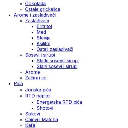
Čokolada
Ostale grickalice
Arome i zaslađivači
Zaslađivači
Eritritol
Med
Stevija
Ksilitol
Ostali zaslađivači
Sosevi i sirupi
Slatki sosevi i sirupi
Slani sosevi i sirupi
Arome
Začini i so
Pića
Jonska pića
RTD napitci
Energetska RTD pića
Shotovi
Sokovi
Čajevi i Matcha
Kafa