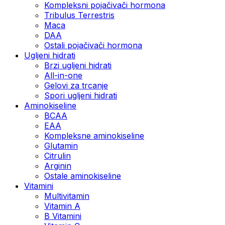
Kompleksni pojačivači hormona
Tribulus Terrestris
Maca
DAA
Ostali pojačivači hormona
Ugljeni hidrati
Brzi ugljeni hidrati
All-in-one
Gelovi za trcanje
Spori ugljeni hidrati
Aminokiseline
BCAA
ЕАА
Kompleksne aminokiseline
Glutamin
Citrulin
Arginin
Ostale aminokiseline
Vitamini
Multivitamin
Vitamin A
B Vitamini