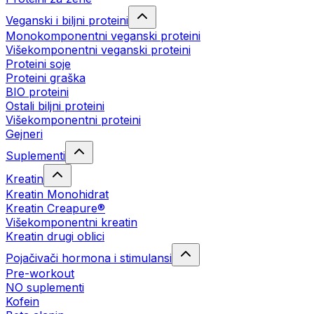
Veganski i biljni proteini
Monokomponentni veganski proteini
Višekomponentni veganski proteini
Proteini soje
Proteini graška
BIO proteini
Ostali biljni proteini
Višekomponentni proteini
Gejneri
Suplementi
Kreatin
Kreatin Monohidrat
Kreatin Creapure®
Višekomponentni kreatin
Kreatin drugi oblici
Pojačivači hormona i stimulansi
Pre-workout
NO suplementi
Kofein