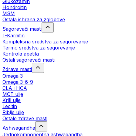
Glukozamin
Hondroitin
MSM
Ostala ishrana za zglobove
Sagorevači masti
L-Karnitin
Kompleksna sredstva za sagorevanje
Termo sredstva za sagorevanje
Kontrola apetita
Ostali sagorevači masti
Zdrave masti
Omega 3
Omega 3-6-9
CLA i HCA
MCT ulje
Krill ulje
Lecitin
Riblje ulje
Ostale zdrave masti
Ashwagandha
Jednokomponentna ashwagandha