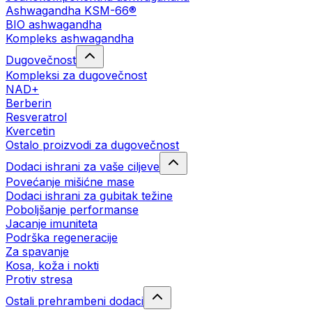
Ashwagandha KSM-66®
BIO ashwagandha
Kompleks ashwagandha
Dugovečnost
Kompleksi za dugovečnost
NAD+
Berberin
Resveratrol
Kvercetin
Ostalo proizvodi za dugovečnost
Dodaci ishrani za vaše ciljeve
Povećanje mišićne mase
Dodaci ishrani za gubitak težine
Poboljšanje performanse
Jacanje imuniteta
Podrška regeneracije
Za spavanje
Kosa, koža i nokti
Protiv stresa
Ostali prehrambeni dodaci