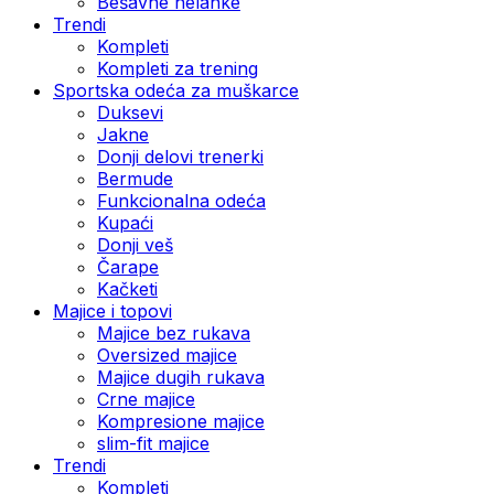
Bešavne helanke
Trendi
Kompleti
Kompleti za trening
Sportska odeća za muškarce
Duksevi
Jakne
Donji delovi trenerki
Bermude
Funkcionalna odeća
Kupaći
Donji veš
Čarape
Kačketi
Majice i topovi
Majice bez rukava
Oversized majice
Majice dugih rukava
Crne majice
Kompresione majice
slim-fit majice
Trendi
Kompleti