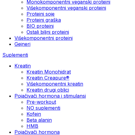
Monokomponentni veganski proteini
Višekomponentni veganski proteini
Proteini soje
Proteini graška
BIO proteini
Ostali biljni proteini
Višekomponentni proteini
Gejneri
Suplementi
Kreatin
Kreatin Monohidrat
Kreatin Creapure®
Višekomponentni kreatin
Kreatin drugi oblici
Pojačivači hormona i stimulansi
Pre-workout
NO suplementi
Kofein
Beta alanin
HMB
Pojačivači hormona