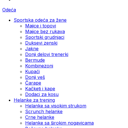
Odeća
Sportska odeća za žene
Majice i topovi
Majice bez rukava
Sportski grudnjaci
Duksevi zenski
Jakne
Donji delovi trenerki
Bermude
Kombinezoni
Kupaći
Donji veš
Čarape
Kačketi i kape
Dodaci za kosu
Helanke za trening
Helanke sa visokim strukom
Scrunch helanke
Crne helanke
Helanke sa širokim nogavicama