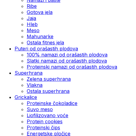
Ribe
Gotova jela
Јаја
Hleb
Meso
Mahunarke
Ostala fitnes jela
Puteri od orašastih plodova
100% namazi od orašastih plodova
Slatki namazi od orašastih plodova
Proteinski namazi od orašastih plodova
Superhrana
Zelena superhrana
Vlakna
Ostala superhrana
Grickalice
Proteinske čokoladice
Suvo meso
Liofilizovano voće
Protein cookies
Proteinski čips
Energetske pločice