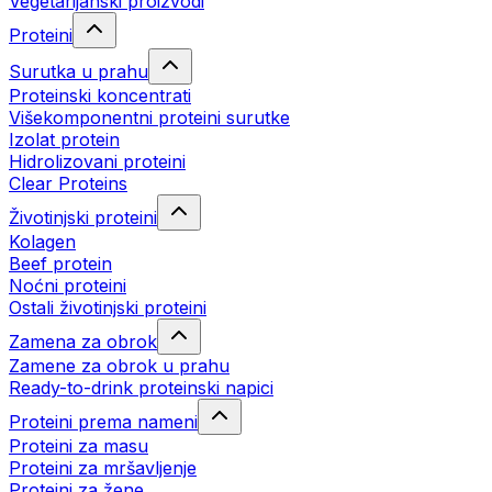
Vegetarijanski proizvodi
Proteini
Surutka u prahu
Proteinski koncentrati
Višekomponentni proteini surutke
Izolat protein
Hidrolizovani proteini
Clear Proteins
Životinjski proteini
Kolagen
Beef protein
Noćni proteini
Ostali životinjski proteini
Zamena za obrok
Zamene za obrok u prahu
Ready-to-drink proteinski napici
Proteini prema nameni
Proteini za masu
Proteini za mršavljenje
Proteini za žene