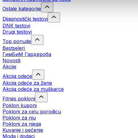
Ostale kategorije
Dijagnostički testovi
DNK testovi
Drugi testovi
Top ponude
Bestseleri
ГимБиМ Гардeробa
Novosti
Akcije
Akcija odeće
Akcija odeće za žene
Akcija odeće za muškarce
Fitnes pokloni
Poklon kuponi
Pokloni za celu porodicu
Pokloni za nju
Pokloni za njega
Kuvanje i pečenje
Moda i dodaci