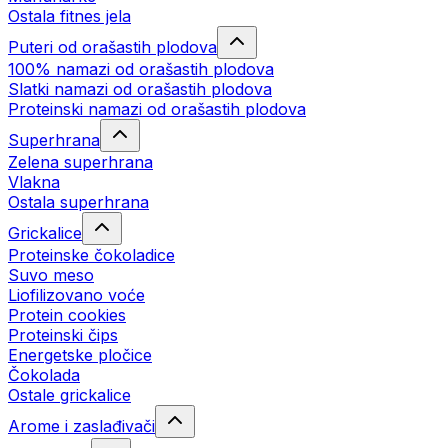
Ostala fitnes jela
Puteri od orašastih plodova
100% namazi od orašastih plodova
Slatki namazi od orašastih plodova
Proteinski namazi od orašastih plodova
Superhrana
Zelena superhrana
Vlakna
Ostala superhrana
Grickalice
Proteinske čokoladice
Suvo meso
Liofilizovano voće
Protein cookies
Proteinski čips
Energetske pločice
Čokolada
Ostale grickalice
Arome i zaslađivači