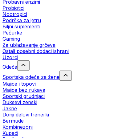
Probavni enzimi
Probiotici
Nootropici
Podrška za jetru
Biljni suplementi
Pečurke
Gaming
Za ublažavanje grčeva
Ostali posebni dodaci ishrani
Uzorci
Odeća
Sportska odeća za žene
Majice i topovi
Majice bez rukava
Sportski grudnjaci
Duksevi zenski
Jakne
Donji delovi trenerki
Bermude
Kombinezoni
Kupaći