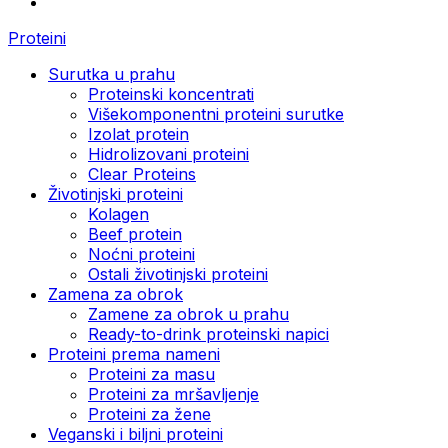
Proteini
Surutka u prahu
Proteinski koncentrati
Višekomponentni proteini surutke
Izolat protein
Hidrolizovani proteini
Clear Proteins
Životinjski proteini
Kolagen
Beef protein
Noćni proteini
Ostali životinjski proteini
Zamena za obrok
Zamene za obrok u prahu
Ready-to-drink proteinski napici
Proteini prema nameni
Proteini za masu
Proteini za mršavljenje
Proteini za žene
Veganski i biljni proteini