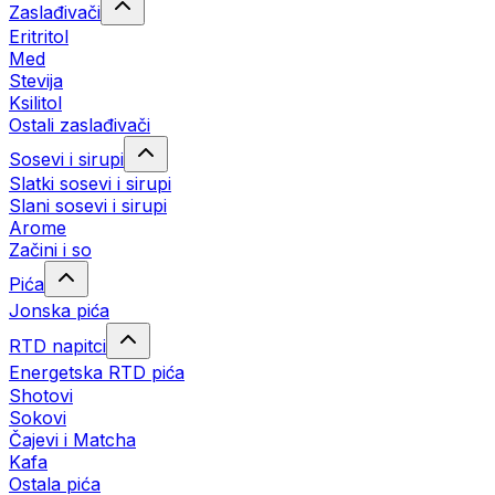
Zaslađivači
Eritritol
Med
Stevija
Ksilitol
Ostali zaslađivači
Sosevi i sirupi
Slatki sosevi i sirupi
Slani sosevi i sirupi
Arome
Začini i so
Pića
Jonska pića
RTD napitci
Energetska RTD pića
Shotovi
Sokovi
Čajevi i Matcha
Kafa
Ostala pića