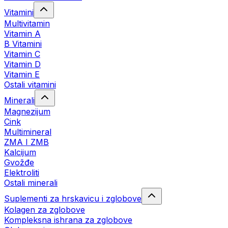
Vitamini
Multivitamin
Vitamin A
B Vitamini
Vitamin C
Vitamin D
Vitamin E
Ostali vitamini
Minerali
Magnezijum
Cink
Multimineral
ZMA I ZMB
Kalcijum
Gvožđe
Elektroliti
Ostali minerali
Suplementi za hrskavicu i zglobove
Kolagen za zglobove
Kompleksna ishrana za zglobove