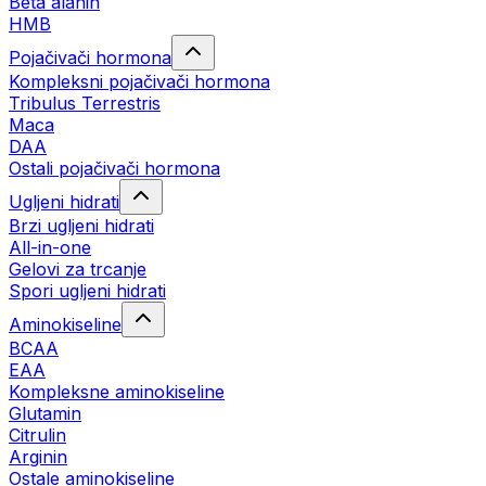
Beta alanin
HMB
Pojačivači hormona
Kompleksni pojačivači hormona
Tribulus Terrestris
Maca
DAA
Ostali pojačivači hormona
Ugljeni hidrati
Brzi ugljeni hidrati
All-in-one
Gelovi za trcanje
Spori ugljeni hidrati
Aminokiseline
BCAA
ЕАА
Kompleksne aminokiseline
Glutamin
Citrulin
Arginin
Ostale aminokiseline