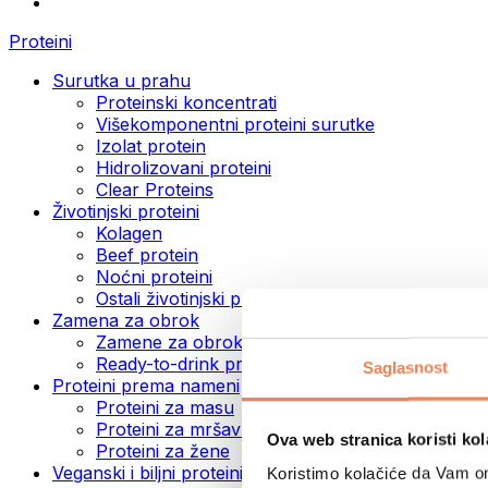
Proteini
Surutka u prahu
Proteinski koncentrati
Višekomponentni proteini surutke
Izolat protein
Hidrolizovani proteini
Clear Proteins
Životinjski proteini
Kolagen
Beef protein
Noćni proteini
Ostali životinjski proteini
Zamena za obrok
Zamene za obrok u prahu
Ready-to-drink proteinski napici
Saglasnost
Proteini prema nameni
Proteini za masu
Proteini za mršavljenje
Ova web stranica koristi kol
Proteini za žene
Veganski i biljni proteini
Koristimo kolačiće da Vam om