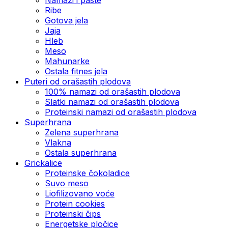
Ribe
Gotova jela
Јаја
Hleb
Meso
Mahunarke
Ostala fitnes jela
Puteri od orašastih plodova
100% namazi od orašastih plodova
Slatki namazi od orašastih plodova
Proteinski namazi od orašastih plodova
Superhrana
Zelena superhrana
Vlakna
Ostala superhrana
Grickalice
Proteinske čokoladice
Suvo meso
Liofilizovano voće
Protein cookies
Proteinski čips
Energetske pločice