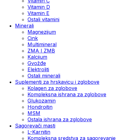
Vitamin C
Vitamin D
Vitamin E
Ostali vitamini
Minerali
Magnezijum
Cink
Multimineral
ZMA I ZMB
Kalcijum
Gvožđe
Elektroliti
Ostali minerali
Suplementi za hrskavicu i zglobove
Kolagen za zglobove
Kompleksna ishrana za zglobove
Glukozamin
Hondroitin
MSM
Ostala ishrana za zglobove
Sagorevači masti
L-Karnitin
Kompleksna sredstva za sagorevanje