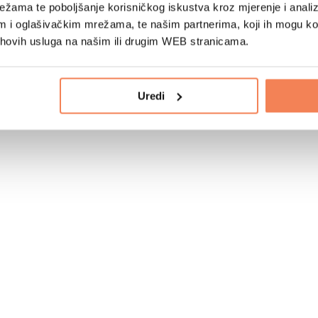
žama te poboljšanje korisničkog iskustva kroz mjerenje i analiz
im i oglašivačkim mrežama, te našim partnerima, koji ih mogu k
jihovih usluga na našim ili drugim WEB stranicama.
Uredi