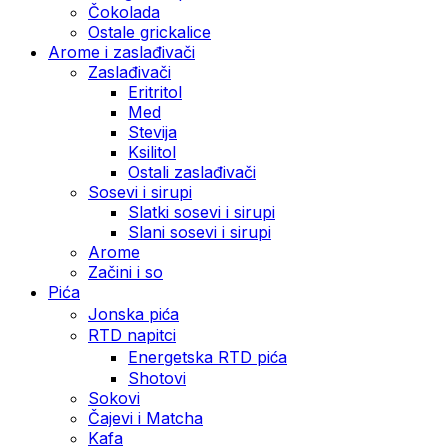
Čokolada
Ostale grickalice
Arome i zaslađivači
Zaslađivači
Eritritol
Med
Stevija
Ksilitol
Ostali zaslađivači
Sosevi i sirupi
Slatki sosevi i sirupi
Slani sosevi i sirupi
Arome
Začini i so
Pića
Jonska pića
RTD napitci
Energetska RTD pića
Shotovi
Sokovi
Čajevi i Matcha
Kafa