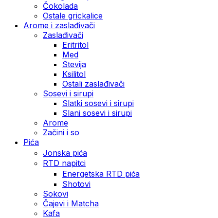
Čokolada
Ostale grickalice
Arome i zaslađivači
Zaslađivači
Eritritol
Med
Stevija
Ksilitol
Ostali zaslađivači
Sosevi i sirupi
Slatki sosevi i sirupi
Slani sosevi i sirupi
Arome
Začini i so
Pića
Jonska pića
RTD napitci
Energetska RTD pića
Shotovi
Sokovi
Čajevi i Matcha
Kafa