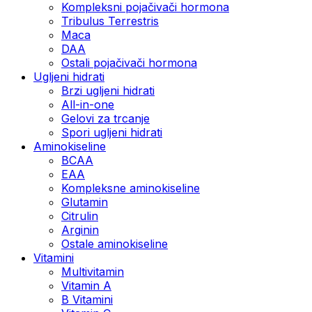
Kompleksni pojačivači hormona
Tribulus Terrestris
Maca
DAA
Ostali pojačivači hormona
Ugljeni hidrati
Brzi ugljeni hidrati
All-in-one
Gelovi za trcanje
Spori ugljeni hidrati
Aminokiseline
BCAA
ЕАА
Kompleksne aminokiseline
Glutamin
Citrulin
Arginin
Ostale aminokiseline
Vitamini
Multivitamin
Vitamin A
B Vitamini