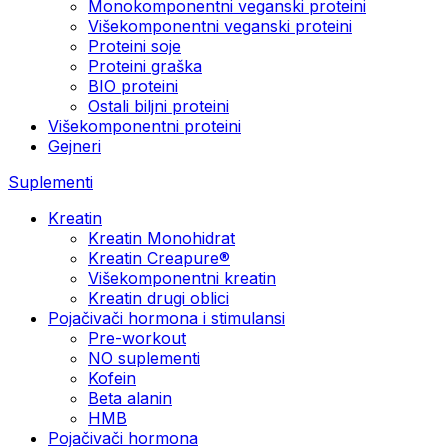
Monokomponentni veganski proteini
Višekomponentni veganski proteini
Proteini soje
Proteini graška
BIO proteini
Ostali biljni proteini
Višekomponentni proteini
Gejneri
Suplementi
Kreatin
Kreatin Monohidrat
Kreatin Creapure®
Višekomponentni kreatin
Kreatin drugi oblici
Pojačivači hormona i stimulansi
Pre-workout
NO suplementi
Kofein
Beta alanin
HMB
Pojačivači hormona