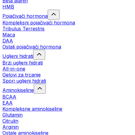
Beta alanin
HMB
Pojačivači hormona
Kompleksni pojačivači hormona
Tribulus Terrestris
Maca
DAA
Ostali pojačivači hormona
Ugljeni hidrati
Brzi ugljeni hidrati
All-in-one
Gelovi za trcanje
Spori ugljeni hidrati
Aminokiseline
BCAA
ЕАА
Kompleksne aminokiseline
Glutamin
Citrulin
Arginin
Ostale aminokiseline