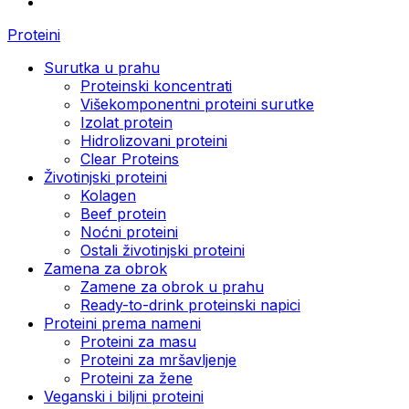
Proteini
Surutka u prahu
Proteinski koncentrati
Višekomponentni proteini surutke
Izolat protein
Hidrolizovani proteini
Clear Proteins
Životinjski proteini
Kolagen
Beef protein
Noćni proteini
Ostali životinjski proteini
Zamena za obrok
Zamene za obrok u prahu
Ready-to-drink proteinski napici
Proteini prema nameni
Proteini za masu
Proteini za mršavljenje
Proteini za žene
Veganski i biljni proteini