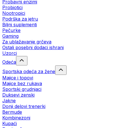
Probavni enzimi
Probiotici
Nootropici
Podrška za jetru
Biljni suplementi
Pečurke
Gaming
Za ublažavanje grčeva
Ostali posebni dodaci ishrani
Uzorci
Odeća
Sportska odeća za žene
Majice i topovi
Majice bez rukava
Sportski grudnjaci
Duksevi zenski
Jakne
Donji delovi trenerki
Bermude
Kombinezoni
Kupaći