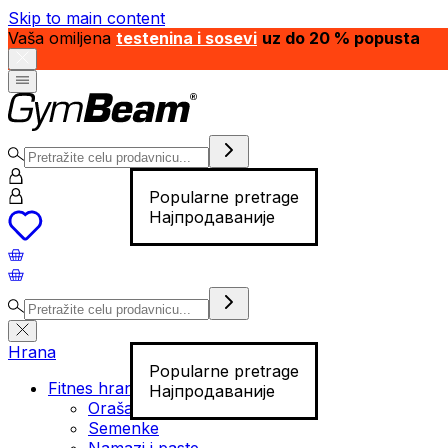
Skip to main content
Vaša omiljena
testenina i sosevi
uz do 20 % popusta
Popularne pretrage
Најпродаваније
Hrana
Popularne pretrage
Fitnes hrana
Најпродаваније
Orašasti plodovi
Semenke
Namazi i paste