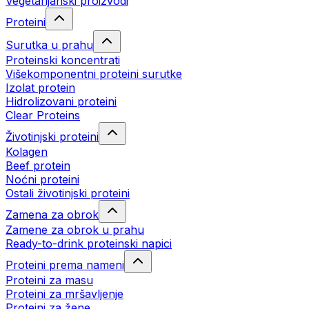
Vegetarijanski proizvodi
Proteini
Surutka u prahu
Proteinski koncentrati
Višekomponentni proteini surutke
Izolat protein
Hidrolizovani proteini
Clear Proteins
Životinjski proteini
Kolagen
Beef protein
Noćni proteini
Ostali životinjski proteini
Zamena za obrok
Zamene za obrok u prahu
Ready-to-drink proteinski napici
Proteini prema nameni
Proteini za masu
Proteini za mršavljenje
Proteini za žene