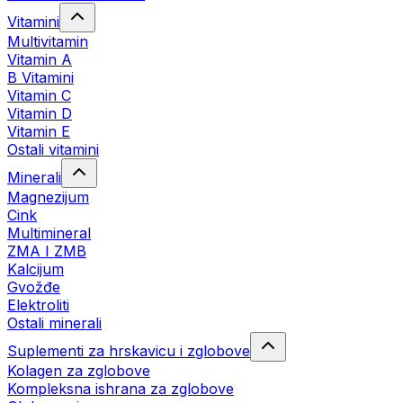
Vitamini
Multivitamin
Vitamin A
B Vitamini
Vitamin C
Vitamin D
Vitamin E
Ostali vitamini
Minerali
Magnezijum
Cink
Multimineral
ZMA I ZMB
Kalcijum
Gvožđe
Elektroliti
Ostali minerali
Suplementi za hrskavicu i zglobove
Kolagen za zglobove
Kompleksna ishrana za zglobove