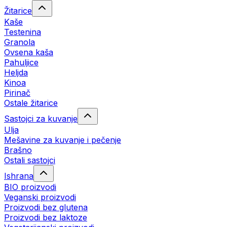
Žitarice
Kaše
Testenina
Granola
Ovsena kaša
Pahuljice
Heljda
Kinoa
Pirinač
Ostale žitarice
Sastojci za kuvanje
Ulja
Mešavine za kuvanje i pečenje
Brašno
Ostali sastojci
Ishrana
BIO proizvodi
Veganski proizvodi
Proizvodi bez glutena
Proizvodi bez laktoze