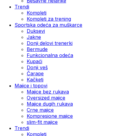
Bešavne helanke
Trendi
Kompleti
Kompleti za trening
Sportska odeća za muškarce
Duksevi
Jakne
Donji delovi trenerki
Bermude
Funkcionalna odeća
Kupaći
Donji veš
Čarape
Kačketi
Majice i topovi
Majice bez rukava
Oversized majice
Majice dugih rukava
Crne majice
Kompresione majice
slim-fit majice
Trendi
Kompleti