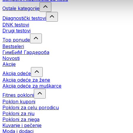
Ostale kategorije
Dijagnostički testovi
DNK testovi
Drugi testovi
Top ponude
Bestseleri
ГимБиМ Гардeробa
Novosti
Akcije
Akcija odeće
Akcija odeće za žene
Akcija odeće za muškarce
Fitnes pokloni
Poklon kuponi
Pokloni za celu porodicu
Pokloni za nju
Pokloni za njega
Kuvanje i pečenje
Moda i dodaci