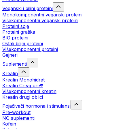
Veganski i biljni proteini
Monokomponentni veganski proteini
Višekomponentni veganski proteini
Proteini soje
Proteini graška
BIO proteini
Ostali biljni proteini
Višekomponentni proteini
Gejneri
Suplementi
Kreatin
Kreatin Monohidrat
Kreatin Creapure®
Višekomponentni kreatin
Kreatin drugi oblici
Pojačivači hormona i stimulansi
Pre-workout
NO suplementi
Kofein