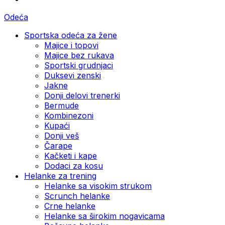
Odeća
Sportska odeća za žene
Majice i topovi
Majice bez rukava
Sportski grudnjaci
Duksevi zenski
Jakne
Donji delovi trenerki
Bermude
Kombinezoni
Kupaći
Donji veš
Čarape
Kačketi i kape
Dodaci za kosu
Helanke za trening
Helanke sa visokim strukom
Scrunch helanke
Crne helanke
Helanke sa širokim nogavicama