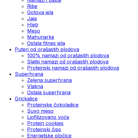
Ribe
Gotova jela
Јаја
Hleb
Meso
Mahunarke
Ostala fitnes jela
Puteri od orašastih plodova
100% namazi od orašastih plodova
Slatki namazi od orašastih plodova
Proteinski namazi od orašastih plodova
Superhrana
Zelena superhrana
Vlakna
Ostala superhrana
Grickalice
Proteinske čokoladice
Suvo meso
Liofilizovano voće
Protein cookies
Proteinski čips
Energetske pločice