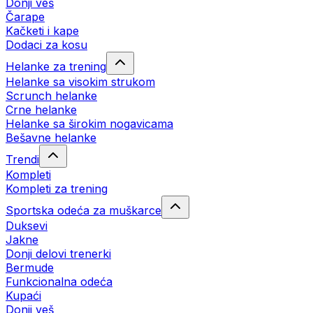
Donji veš
Čarape
Kačketi i kape
Dodaci za kosu
Helanke za trening
Helanke sa visokim strukom
Scrunch helanke
Crne helanke
Helanke sa širokim nogavicama
Bešavne helanke
Trendi
Kompleti
Kompleti za trening
Sportska odeća za muškarce
Duksevi
Jakne
Donji delovi trenerki
Bermude
Funkcionalna odeća
Kupaći
Donji veš