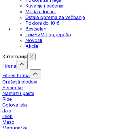
Kuvanje i pečenje
Moda i dodaci
Ostala oprema za vežbanje
Pokloni do 10 €
Bestseleri
ГимБиМ Гардeробa
Novosti
Akcije
Категорије
Hrana
Fitnes hrana
Orašasti plodovi
Semenke
Namazi i paste
Ribe
Gotova jela
Јаја
Hleb
Meso
Mahunarke