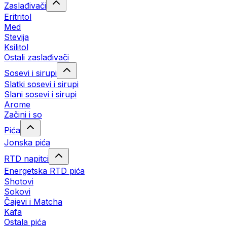
Zaslađivači
Eritritol
Med
Stevija
Ksilitol
Ostali zaslađivači
Sosevi i sirupi
Slatki sosevi i sirupi
Slani sosevi i sirupi
Arome
Začini i so
Pića
Jonska pića
RTD napitci
Energetska RTD pića
Shotovi
Sokovi
Čajevi i Matcha
Kafa
Ostala pića