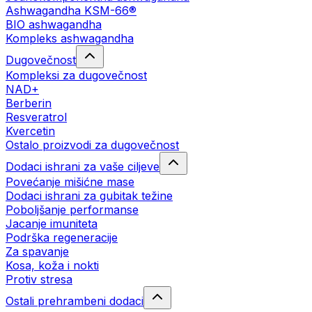
Ashwagandha KSM-66®
BIO ashwagandha
Kompleks ashwagandha
Dugovečnost
Kompleksi za dugovečnost
NAD+
Berberin
Resveratrol
Kvercetin
Ostalo proizvodi za dugovečnost
Dodaci ishrani za vaše ciljeve
Povećanje mišićne mase
Dodaci ishrani za gubitak težine
Poboljšanje performanse
Jacanje imuniteta
Podrška regeneracije
Za spavanje
Kosa, koža i nokti
Protiv stresa
Ostali prehrambeni dodaci