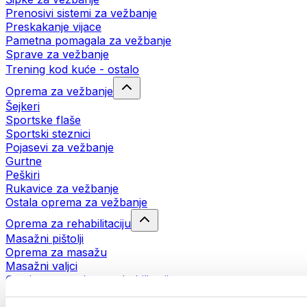
Prenosivi sistemi za vežbanje
Preskakanje vijace
Pametna pomagala za vežbanje
Sprave za vežbanje
Trening kod kuće - ostalo
Oprema za vežbanje
Šejkeri
Sportske flaše
Sportski steznici
Pojasevi za vežbanje
Gurtne
Peškiri
Rukavice za vežbanje
Ostala oprema za vežbanje
Oprema za rehabilitaciju
Masažni pištolji
Oprema za masažu
Masažni valjci
Ostala pomagala za rehabilitaciju
Torbe i rančevi