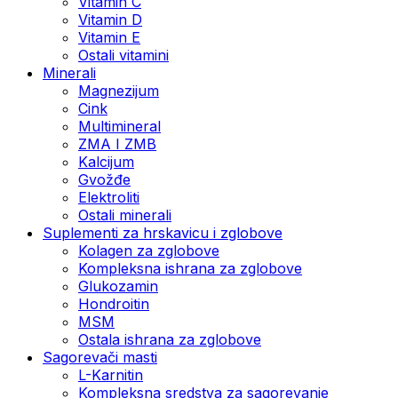
Vitamin C
Vitamin D
Vitamin E
Ostali vitamini
Minerali
Magnezijum
Cink
Multimineral
ZMA I ZMB
Kalcijum
Gvožđe
Elektroliti
Ostali minerali
Suplementi za hrskavicu i zglobove
Kolagen za zglobove
Kompleksna ishrana za zglobove
Glukozamin
Hondroitin
MSM
Ostala ishrana za zglobove
Sagorevači masti
L-Karnitin
Kompleksna sredstva za sagorevanje