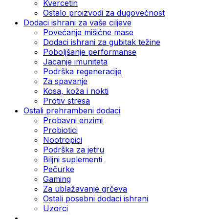
Kvercetin
Ostalo proizvodi za dugovečnost
Dodaci ishrani za vaše ciljeve
Povećanje mišićne mase
Dodaci ishrani za gubitak težine
Poboljšanje performanse
Jacanje imuniteta
Podrška regeneracije
Za spavanje
Kosa, koža i nokti
Protiv stresa
Ostali prehrambeni dodaci
Probavni enzimi
Probiotici
Nootropici
Podrška za jetru
Biljni suplementi
Pečurke
Gaming
Za ublažavanje grčeva
Ostali posebni dodaci ishrani
Uzorci