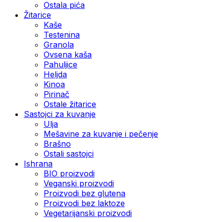
Ostala pića
Žitarice
Kaše
Testenina
Granola
Ovsena kaša
Pahuljice
Heljda
Kinoa
Pirinač
Ostale žitarice
Sastojci za kuvanje
Ulja
Mešavine za kuvanje i pečenje
Brašno
Ostali sastojci
Ishrana
BIO proizvodi
Veganski proizvodi
Proizvodi bez glutena
Proizvodi bez laktoze
Vegetarijanski proizvodi