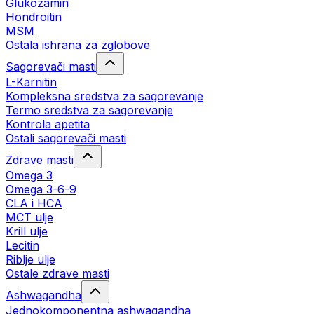
Glukozamin
Hondroitin
MSM
Ostala ishrana za zglobove
Sagorevači masti
L-Karnitin
Kompleksna sredstva za sagorevanje
Termo sredstva za sagorevanje
Kontrola apetita
Ostali sagorevači masti
Zdrave masti
Omega 3
Omega 3-6-9
CLA i HCA
MCT ulje
Krill ulje
Lecitin
Riblje ulje
Ostale zdrave masti
Ashwagandha
Jednokomponentna ashwagandha