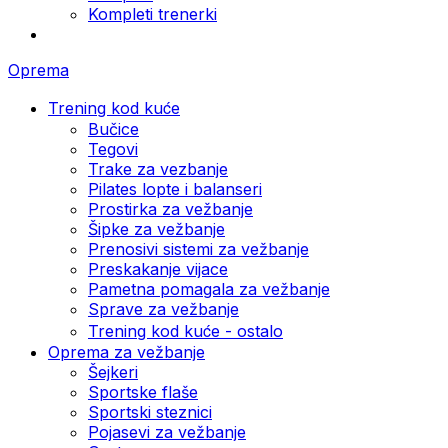
Kompleti trenerki
Oprema
Trening kod kuće
Bučice
Tegovi
Trake za vezbanje
Pilates lopte i balanseri
Prostirka za vežbanje
Šipke za vežbanje
Prenosivi sistemi za vežbanje
Preskakanje vijace
Pametna pomagala za vežbanje
Sprave za vežbanje
Trening kod kuće - ostalo
Oprema za vežbanje
Šejkeri
Sportske flaše
Sportski steznici
Pojasevi za vežbanje