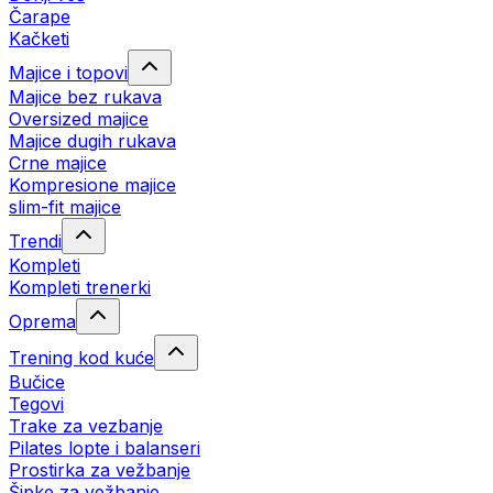
Čarape
Kačketi
Majice i topovi
Majice bez rukava
Oversized majice
Majice dugih rukava
Crne majice
Kompresione majice
slim-fit majice
Trendi
Kompleti
Kompleti trenerki
Oprema
Trening kod kuće
Bučice
Tegovi
Trake za vezbanje
Pilates lopte i balanseri
Prostirka za vežbanje
Šipke za vežbanje