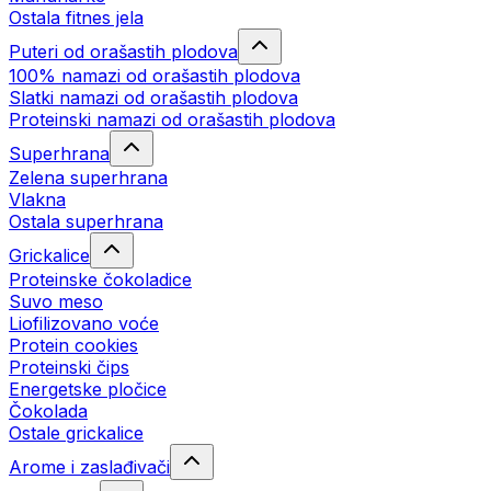
Ostala fitnes jela
Puteri od orašastih plodova
100% namazi od orašastih plodova
Slatki namazi od orašastih plodova
Proteinski namazi od orašastih plodova
Superhrana
Zelena superhrana
Vlakna
Ostala superhrana
Grickalice
Proteinske čokoladice
Suvo meso
Liofilizovano voće
Protein cookies
Proteinski čips
Energetske pločice
Čokolada
Ostale grickalice
Arome i zaslađivači