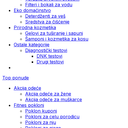
Filteri i bokali za vodu
Eko domaćinstvo
Deterdženti za veš
Sredstva za čišćenje
Prirodna kozmetika
Gelovi za tuširanje i sapuni
Šamponi i kozmetika za kosu
Ostale kategorije
Dijagnostički testovi
DNK testovi
Drugi testovi
Top ponude
Akcija odeće
Akcija odeće za žene
Akcija odeće za muškarce
Fitnes pokloni
Poklon kuponi
Pokloni za celu porodicu
Pokloni za nju
Pokloni za njega