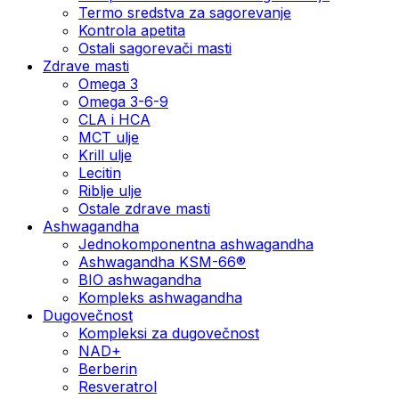
Termo sredstva za sagorevanje
Kontrola apetita
Ostali sagorevači masti
Zdrave masti
Omega 3
Omega 3-6-9
CLA i HCA
MCT ulje
Krill ulje
Lecitin
Riblje ulje
Ostale zdrave masti
Ashwagandha
Jednokomponentna ashwagandha
Ashwagandha KSM-66®
BIO ashwagandha
Kompleks ashwagandha
Dugovečnost
Kompleksi za dugovečnost
NAD+
Berberin
Resveratrol