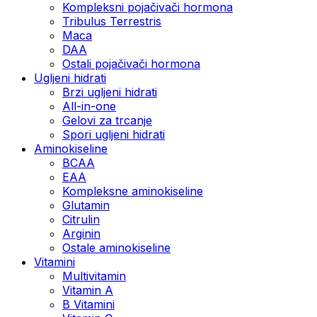
Kompleksni pojačivači hormona
Tribulus Terrestris
Maca
DAA
Ostali pojačivači hormona
Ugljeni hidrati
Brzi ugljeni hidrati
All-in-one
Gelovi za trcanje
Spori ugljeni hidrati
Aminokiseline
BCAA
ЕАА
Kompleksne aminokiseline
Glutamin
Citrulin
Arginin
Ostale aminokiseline
Vitamini
Multivitamin
Vitamin A
B Vitamini