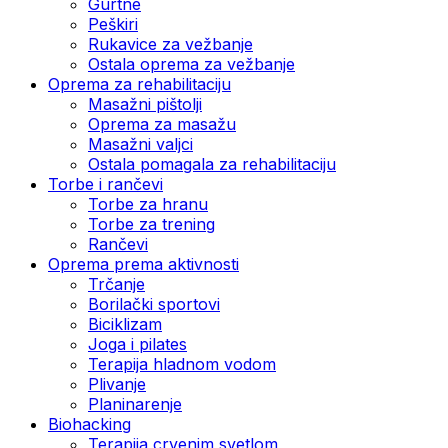
Gurtne
Peškiri
Rukavice za vežbanje
Ostala oprema za vežbanje
Oprema za rehabilitaciju
Masažni pištolji
Oprema za masažu
Masažni valjci
Ostala pomagala za rehabilitaciju
Torbe i rančevi
Torbe za hranu
Torbe za trening
Rančevi
Oprema prema aktivnosti
Trčanje
Borilački sportovi
Biciklizam
Joga i pilates
Terapija hladnom vodom
Plivanje
Planinarenje
Biohacking
Terapija crvenim svetlom