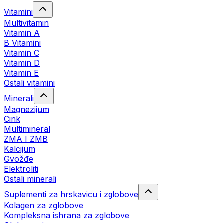
Vitamini
Multivitamin
Vitamin A
B Vitamini
Vitamin C
Vitamin D
Vitamin E
Ostali vitamini
Minerali
Magnezijum
Cink
Multimineral
ZMA I ZMB
Kalcijum
Gvožđe
Elektroliti
Ostali minerali
Suplementi za hrskavicu i zglobove
Kolagen za zglobove
Kompleksna ishrana za zglobove