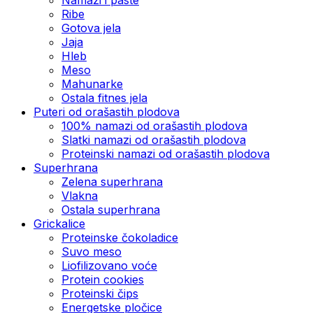
Ribe
Gotova jela
Јаја
Hleb
Meso
Mahunarke
Ostala fitnes jela
Puteri od orašastih plodova
100% namazi od orašastih plodova
Slatki namazi od orašastih plodova
Proteinski namazi od orašastih plodova
Superhrana
Zelena superhrana
Vlakna
Ostala superhrana
Grickalice
Proteinske čokoladice
Suvo meso
Liofilizovano voće
Protein cookies
Proteinski čips
Energetske pločice