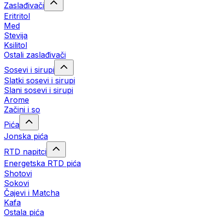
Zaslađivači
Eritritol
Med
Stevija
Ksilitol
Ostali zaslađivači
Sosevi i sirupi
Slatki sosevi i sirupi
Slani sosevi i sirupi
Arome
Začini i so
Pića
Jonska pića
RTD napitci
Energetska RTD pića
Shotovi
Sokovi
Čajevi i Matcha
Kafa
Ostala pića