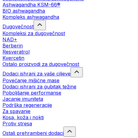
Ashwagandha KSM-66®
BIO ashwagandha
Kompleks ashwagandha
Dugovečnost
Kompleksi za dugovečnost
NAD+
Berberin
Resveratrol
Kvercetin
Ostalo proizvodi za dugovečnost
Dodaci ishrani za vaše ciljeve
Povećanje mišićne mase
Dodaci ishrani za gubitak težine
Poboljšanje performanse
Jacanje imuniteta
Podrška regeneracije
Za spavanje
Kosa, koža i nokti
Protiv stresa
Ostali prehrambeni dodaci