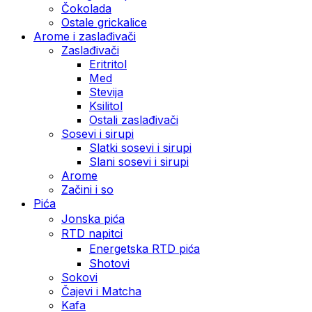
Čokolada
Ostale grickalice
Arome i zaslađivači
Zaslađivači
Eritritol
Med
Stevija
Ksilitol
Ostali zaslađivači
Sosevi i sirupi
Slatki sosevi i sirupi
Slani sosevi i sirupi
Arome
Začini i so
Pića
Jonska pića
RTD napitci
Energetska RTD pića
Shotovi
Sokovi
Čajevi i Matcha
Kafa