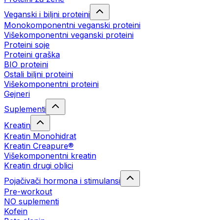
Veganski i biljni proteini
Monokomponentni veganski proteini
Višekomponentni veganski proteini
Proteini soje
Proteini graška
BIO proteini
Ostali biljni proteini
Višekomponentni proteini
Gejneri
Suplementi
Kreatin
Kreatin Monohidrat
Kreatin Creapure®
Višekomponentni kreatin
Kreatin drugi oblici
Pojačivači hormona i stimulansi
Pre-workout
NO suplementi
Kofein