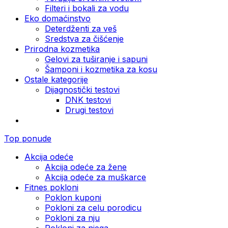
Filteri i bokali za vodu
Eko domaćinstvo
Deterdženti za veš
Sredstva za čišćenje
Prirodna kozmetika
Gelovi za tuširanje i sapuni
Šamponi i kozmetika za kosu
Ostale kategorije
Dijagnostički testovi
DNK testovi
Drugi testovi
Top ponude
Akcija odeće
Akcija odeće za žene
Akcija odeće za muškarce
Fitnes pokloni
Poklon kuponi
Pokloni za celu porodicu
Pokloni za nju
Pokloni za njega