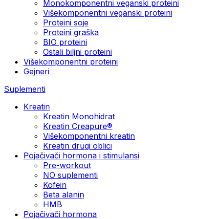
Monokomponentni veganski proteini
Višekomponentni veganski proteini
Proteini soje
Proteini graška
BIO proteini
Ostali biljni proteini
Višekomponentni proteini
Gejneri
Suplementi
Kreatin
Kreatin Monohidrat
Kreatin Creapure®
Višekomponentni kreatin
Kreatin drugi oblici
Pojačivači hormona i stimulansi
Pre-workout
NO suplementi
Kofein
Beta alanin
HMB
Pojačivači hormona