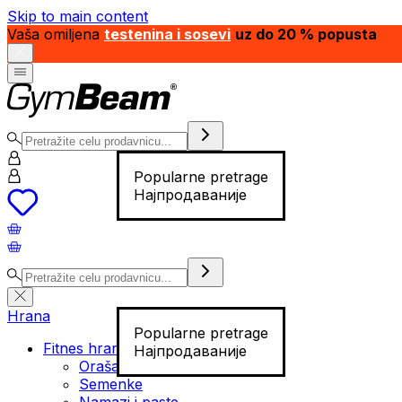
Skip to main content
Vaša omiljena
testenina i sosevi
uz do 20 % popusta
Popularne pretrage
Најпродаваније
Hrana
Popularne pretrage
Fitnes hrana
Најпродаваније
Orašasti plodovi
Semenke
Namazi i paste