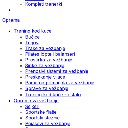
Kompleti trenerki
Oprema
Trening kod kuće
Bučice
Tegovi
Trake za vezbanje
Pilates lopte i balanseri
Prostirka za vežbanje
Šipke za vežbanje
Prenosivi sistemi za vežbanje
Preskakanje vijace
Pametna pomagala za vežbanje
Sprave za vežbanje
Trening kod kuće - ostalo
Oprema za vežbanje
Šejkeri
Sportske flaše
Sportski steznici
Pojasevi za vežbanje