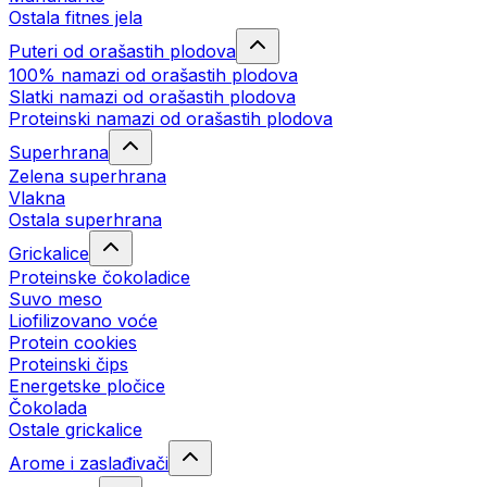
Ostala fitnes jela
Puteri od orašastih plodova
100% namazi od orašastih plodova
Slatki namazi od orašastih plodova
Proteinski namazi od orašastih plodova
Superhrana
Zelena superhrana
Vlakna
Ostala superhrana
Grickalice
Proteinske čokoladice
Suvo meso
Liofilizovano voće
Protein cookies
Proteinski čips
Energetske pločice
Čokolada
Ostale grickalice
Arome i zaslađivači