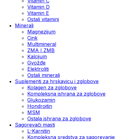
Vitamin C
Vitamin D
Vitamin E
Ostali vitamini
Minerali
Magnezijum
Cink
Multimineral
ZMA I ZMB
Kalcijum
Gvožđe
Elektroliti
Ostali minerali
Suplementi za hrskavicu i zglobove
Kolagen za zglobove
Kompleksna ishrana za zglobove
Glukozamin
Hondroitin
MSM
Ostala ishrana za zglobove
Sagorevači masti
L-Karnitin
Kompleksna sredstva za sagorevanje