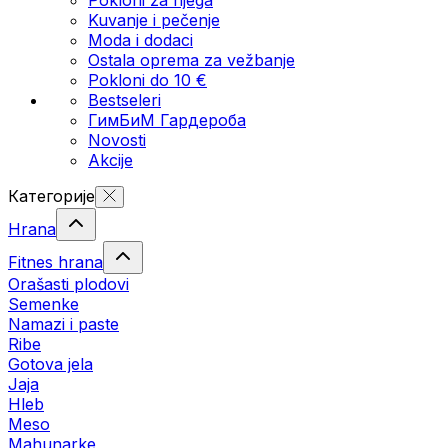
Kuvanje i pečenje
Moda i dodaci
Ostala oprema za vežbanje
Pokloni do 10 €
Bestseleri
ГимБиМ Гардeробa
Novosti
Akcije
Категорије
Hrana
Fitnes hrana
Orašasti plodovi
Semenke
Namazi i paste
Ribe
Gotova jela
Јаја
Hleb
Meso
Mahunarke