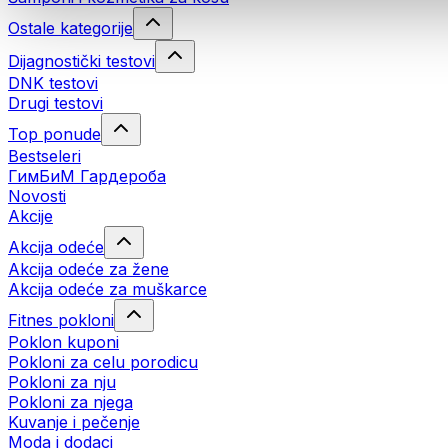
Ostale kategorije
Dijagnostički testovi
DNK testovi
Drugi testovi
Top ponude
Bestseleri
ГимБиМ Гардeробa
Novosti
Akcije
Akcija odeće
Akcija odeće za žene
Akcija odeće za muškarce
Fitnes pokloni
Poklon kuponi
Pokloni za celu porodicu
Pokloni za nju
Pokloni za njega
Kuvanje i pečenje
Moda i dodaci