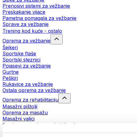
Prenosivi sistemi za vežbanje
Preskakanje vijace
Pametna pomagala za vežbanje
Sprave za vežbanje
Trening kod kuće - ostalo
Oprema za vežbanje
Šejkeri
Sportske flaše
Sportski steznici
Pojasevi za vežbanje
Gurtne
Peškiri
Rukavice za vežbanje
Ostala oprema za vežbanje
Oprema za rehabilitaciju
Masažni pištolji
Oprema za masažu
Masažni valjci
Ostala pomagala za rehabilitaciju
Torbe i rančevi