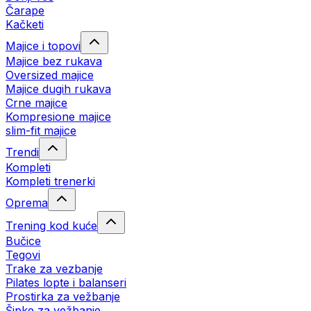
Čarape
Kačketi
Majice i topovi
Majice bez rukava
Oversized majice
Majice dugih rukava
Crne majice
Kompresione majice
slim-fit majice
Trendi
Kompleti
Kompleti trenerki
Oprema
Trening kod kuće
Bučice
Tegovi
Trake za vezbanje
Pilates lopte i balanseri
Prostirka za vežbanje
Šipke za vežbanje