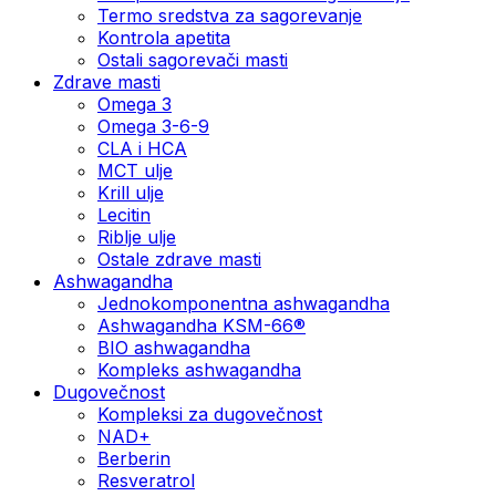
Termo sredstva za sagorevanje
Kontrola apetita
Ostali sagorevači masti
Zdrave masti
Omega 3
Omega 3-6-9
CLA i HCA
MCT ulje
Krill ulje
Lecitin
Riblje ulje
Ostale zdrave masti
Ashwagandha
Jednokomponentna ashwagandha
Ashwagandha KSM-66®
BIO ashwagandha
Kompleks ashwagandha
Dugovečnost
Kompleksi za dugovečnost
NAD+
Berberin
Resveratrol