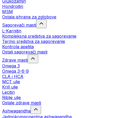
Glukozamin
Hondroitin
MSM
Ostala ishrana za zglobove
Sagorevači masti
L-Karnitin
Kompleksna sredstva za sagorevanje
Termo sredstva za sagorevanje
Kontrola apetita
Ostali sagorevači masti
Zdrave masti
Omega 3
Omega 3-6-9
CLA i HCA
MCT ulje
Krill ulje
Lecitin
Riblje ulje
Ostale zdrave masti
Ashwagandha
Jednokomponentna ashwagandha