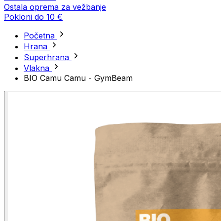
Ostala oprema za vežbanje
Pokloni do 10 €
Početna
Hrana
Superhrana
Vlakna
BIO Camu Camu - GymBeam