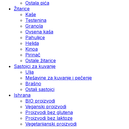
Ostala pića
Žitarice
Kaše
Testenina
Granola
Ovsena kaša
Pahuljice
Heljda
Kinoa
Pirinač
Ostale žitarice
Sastojci za kuvanje
Ulja
Mešavine za kuvanje i pečenje
Brašno
Ostali sastojci
Ishrana
BIO proizvodi
Veganski proizvodi
Proizvodi bez glutena
Proizvodi bez laktoze
Vegetarijanski proizvodi