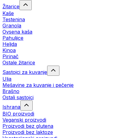
Žitarice
Kaše
Testenina
Granola
Ovsena kaša
Pahuljice
Heljda
Kinoa
Pirinač
Ostale žitarice
Sastojci za kuvanje
Ulja
Mešavine za kuvanje i pečenje
Brašno
Ostali sastojci
Ishrana
BIO proizvodi
Veganski proizvodi
Proizvodi bez glutena
Proizvodi bez laktoze