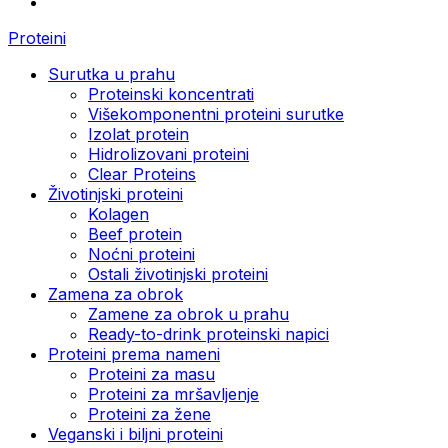
Proteini
Surutka u prahu
Proteinski koncentrati
Višekomponentni proteini surutke
Izolat protein
Hidrolizovani proteini
Clear Proteins
Životinjski proteini
Kolagen
Beef protein
Noćni proteini
Ostali životinjski proteini
Zamena za obrok
Zamene za obrok u prahu
Ready-to-drink proteinski napici
Proteini prema nameni
Proteini za masu
Proteini za mršavljenje
Proteini za žene
Veganski i biljni proteini