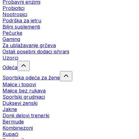
Probavni enzimi
Probiotici
Nootropici
Podrška za jetru
Biljni suplementi
Pečurke
Gaming
Za ublažavanje grčeva
Ostali posebni dodaci ishrani
Uzorci
Odeća
Sportska odeća za žene
Majice i topovi
Majice bez rukava
Sportski grudnjaci
Duksevi zenski
Jakne
Donji delovi trenerki
Bermude
Kombinezoni
Kupaći