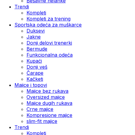
Bešavne helanke
Trendi
Kompleti
Kompleti za trening
Sportska odeća za muškarce
Duksevi
Jakne
Donji delovi trenerki
Bermude
Funkcionalna odeća
Kupaći
Donji veš
Čarape
Kačketi
Majice i topovi
Majice bez rukava
Oversized majice
Majice dugih rukava
Crne majice
Kompresione majice
slim-fit majice
Trendi
Kompleti