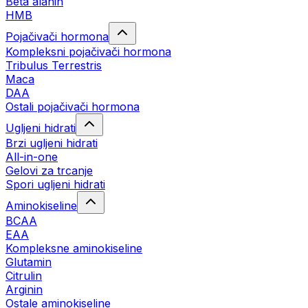
Beta alanin
HMB
Pojačivači hormona
Kompleksni pojačivači hormona
Tribulus Terrestris
Maca
DAA
Ostali pojačivači hormona
Ugljeni hidrati
Brzi ugljeni hidrati
All-in-one
Gelovi za trcanje
Spori ugljeni hidrati
Aminokiseline
BCAA
ЕАА
Kompleksne aminokiseline
Glutamin
Citrulin
Arginin
Ostale aminokiseline