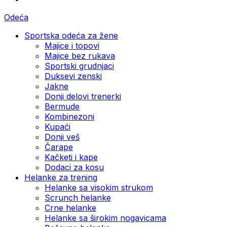
Odeća
Sportska odeća za žene
Majice i topovi
Majice bez rukava
Sportski grudnjaci
Duksevi zenski
Jakne
Donji delovi trenerki
Bermude
Kombinezoni
Kupaći
Donji veš
Čarape
Kačketi i kape
Dodaci za kosu
Helanke za trening
Helanke sa visokim strukom
Scrunch helanke
Crne helanke
Helanke sa širokim nogavicama