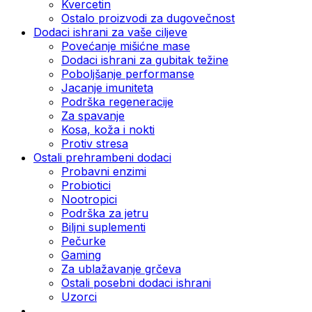
Kvercetin
Ostalo proizvodi za dugovečnost
Dodaci ishrani za vaše ciljeve
Povećanje mišićne mase
Dodaci ishrani za gubitak težine
Poboljšanje performanse
Jacanje imuniteta
Podrška regeneracije
Za spavanje
Kosa, koža i nokti
Protiv stresa
Ostali prehrambeni dodaci
Probavni enzimi
Probiotici
Nootropici
Podrška za jetru
Biljni suplementi
Pečurke
Gaming
Za ublažavanje grčeva
Ostali posebni dodaci ishrani
Uzorci