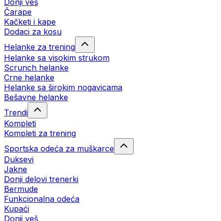
Donji veš
Čarape
Kačketi i kape
Dodaci za kosu
Helanke za trening
Helanke sa visokim strukom
Scrunch helanke
Crne helanke
Helanke sa širokim nogavicama
Bešavne helanke
Trendi
Kompleti
Kompleti za trening
Sportska odeća za muškarce
Duksevi
Jakne
Donji delovi trenerki
Bermude
Funkcionalna odeća
Kupaći
Donji veš