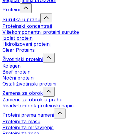
Vegetarijanski proizvodi
Proteini
Surutka u prahu
Proteinski koncentrati
Višekomponentni proteini surutke
Izolat protein
Hidrolizovani proteini
Clear Proteins
Životinjski proteini
Kolagen
Beef protein
Noćni proteini
Ostali životinjski proteini
Zamena za obrok
Zamene za obrok u prahu
Ready-to-drink proteinski napici
Proteini prema nameni
Proteini za masu
Proteini za mršavljenje
Proteini za žene