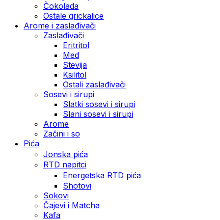
Čokolada
Ostale grickalice
Arome i zaslađivači
Zaslađivači
Eritritol
Med
Stevija
Ksilitol
Ostali zaslađivači
Sosevi i sirupi
Slatki sosevi i sirupi
Slani sosevi i sirupi
Arome
Začini i so
Pića
Jonska pića
RTD napitci
Energetska RTD pića
Shotovi
Sokovi
Čajevi i Matcha
Kafa