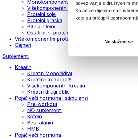
Monokomponentni veganski proteini
povezivanje s društvenim mre
Višekomponentni veganski proteini
Kolačiće dijelimo s društven
Proteini soje
koje su prikupili uporabom n
Proteini graška
BIO proteini
Ostali biljni proteini
Višekomponentni proteini
Ne slažem se
Gejneri
Suplementi
Kreatin
Kreatin Monohidrat
Kreatin Creapure®
Višekomponentni kreatin
Kreatin drugi oblici
Pojačivači hormona i stimulansi
Pre-workout
NO suplementi
Kofein
Beta alanin
HMB
Pojačivači hormona