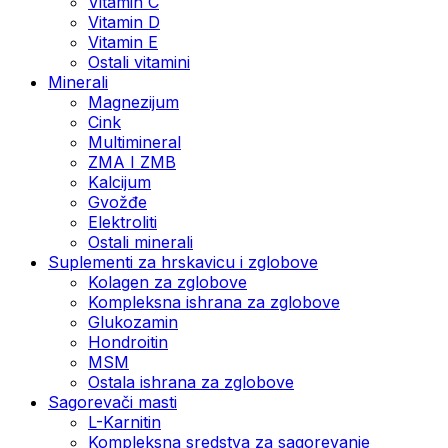
Vitamin C
Vitamin D
Vitamin E
Ostali vitamini
Minerali
Magnezijum
Cink
Multimineral
ZMA I ZMB
Kalcijum
Gvožđe
Elektroliti
Ostali minerali
Suplementi za hrskavicu i zglobove
Kolagen za zglobove
Kompleksna ishrana za zglobove
Glukozamin
Hondroitin
MSM
Ostala ishrana za zglobove
Sagorevači masti
L-Karnitin
Kompleksna sredstva za sagorevanje