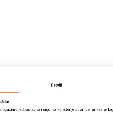
Detalji
ačiće
ogućimo jednostavno i sigurno korištenje stranice, prikaz prilag