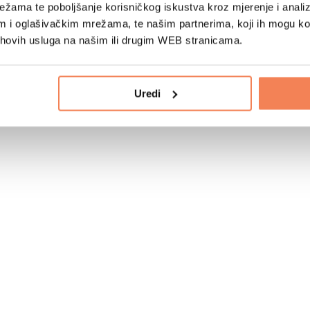
žama te poboljšanje korisničkog iskustva kroz mjerenje i analiz
im i oglašivačkim mrežama, te našim partnerima, koji ih mogu k
jihovih usluga na našim ili drugim WEB stranicama.
Uredi