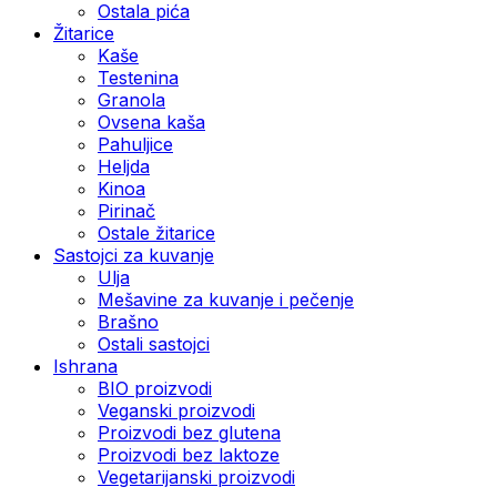
Ostala pića
Žitarice
Kaše
Testenina
Granola
Ovsena kaša
Pahuljice
Heljda
Kinoa
Pirinač
Ostale žitarice
Sastojci za kuvanje
Ulja
Mešavine za kuvanje i pečenje
Brašno
Ostali sastojci
Ishrana
BIO proizvodi
Veganski proizvodi
Proizvodi bez glutena
Proizvodi bez laktoze
Vegetarijanski proizvodi