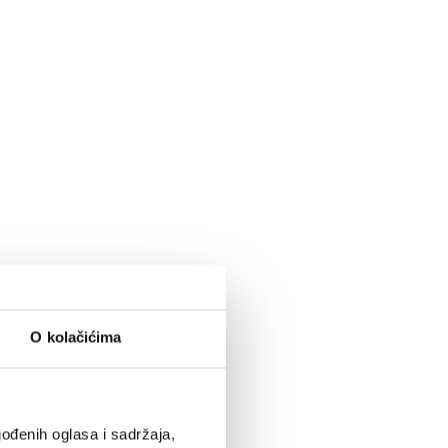
O kolačićima
ođenih oglasa i sadržaja,