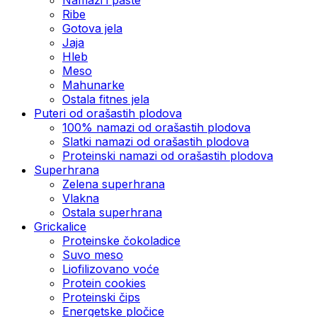
Ribe
Gotova jela
Јаја
Hleb
Meso
Mahunarke
Ostala fitnes jela
Puteri od orašastih plodova
100% namazi od orašastih plodova
Slatki namazi od orašastih plodova
Proteinski namazi od orašastih plodova
Superhrana
Zelena superhrana
Vlakna
Ostala superhrana
Grickalice
Proteinske čokoladice
Suvo meso
Liofilizovano voće
Protein cookies
Proteinski čips
Energetske pločice