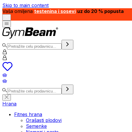
Skip to main content
Vaša omiljena
testenina i sosevi
uz do 20 % popusta
Hrana
Fitnes hrana
Orašasti plodovi
Semenke
Namazi i paste