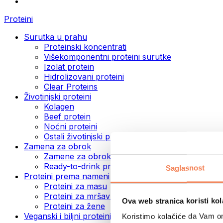
Proteini
Surutka u prahu
Proteinski koncentrati
Višekomponentni proteini surutke
Izolat protein
Hidrolizovani proteini
Clear Proteins
Životinjski proteini
Kolagen
Beef protein
Noćni proteini
Ostali životinjski proteini
Zamena za obrok
Zamene za obrok u prahu
Ready-to-drink proteinski napici
Saglasnost
Proteini prema nameni
Proteini za masu
Proteini za mršavljenje
Ova web stranica koristi kol
Proteini za žene
Veganski i biljni proteini
Koristimo kolačiće da Vam om