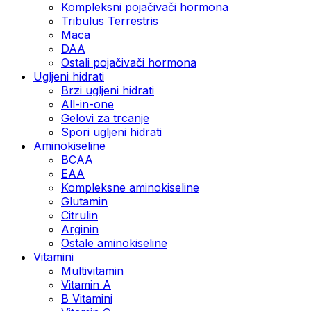
Kompleksni pojačivači hormona
Tribulus Terrestris
Maca
DAA
Ostali pojačivači hormona
Ugljeni hidrati
Brzi ugljeni hidrati
All-in-one
Gelovi za trcanje
Spori ugljeni hidrati
Aminokiseline
BCAA
ЕАА
Kompleksne aminokiseline
Glutamin
Citrulin
Arginin
Ostale aminokiseline
Vitamini
Multivitamin
Vitamin A
B Vitamini