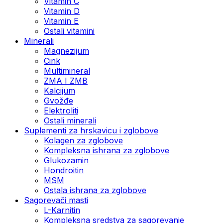
Vitamin C
Vitamin D
Vitamin E
Ostali vitamini
Minerali
Magnezijum
Cink
Multimineral
ZMA I ZMB
Kalcijum
Gvožđe
Elektroliti
Ostali minerali
Suplementi za hrskavicu i zglobove
Kolagen za zglobove
Kompleksna ishrana za zglobove
Glukozamin
Hondroitin
MSM
Ostala ishrana za zglobove
Sagorevači masti
L-Karnitin
Kompleksna sredstva za sagorevanje