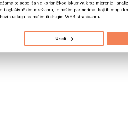
žama te poboljšanje korisničkog iskustva kroz mjerenje i analiz
im i oglašivačkim mrežama, te našim partnerima, koji ih mogu k
jihovih usluga na našim ili drugim WEB stranicama.
Uredi