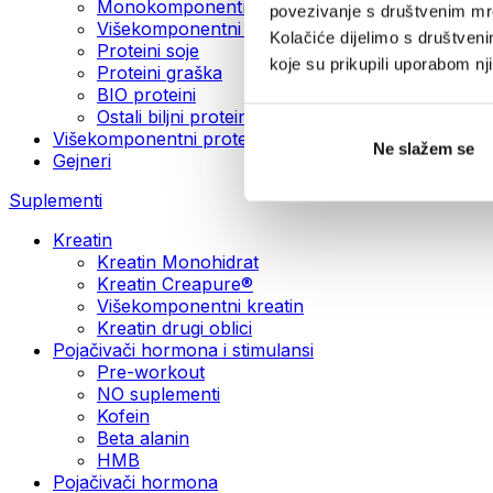
Monokomponentni veganski proteini
povezivanje s društvenim mre
Višekomponentni veganski proteini
Kolačiće dijelimo s društven
Proteini soje
koje su prikupili uporabom n
Proteini graška
BIO proteini
Ostali biljni proteini
Višekomponentni proteini
Ne slažem se
Gejneri
Suplementi
Kreatin
Kreatin Monohidrat
Kreatin Creapure®
Višekomponentni kreatin
Kreatin drugi oblici
Pojačivači hormona i stimulansi
Pre-workout
NO suplementi
Kofein
Beta alanin
HMB
Pojačivači hormona